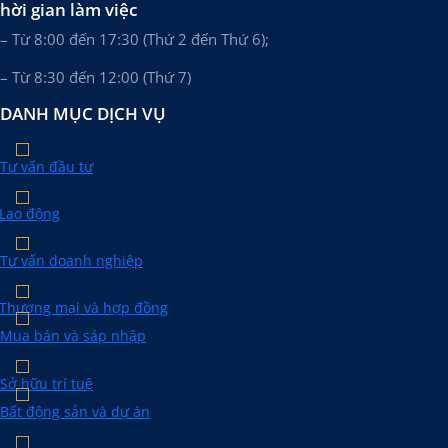
hời gian làm việc
– Từ 8:00 đến 17:30 (Thứ 2 đến Thứ 6);
– Từ 8:30 đến 12:00 (Thứ 7)
DANH MỤC DỊCH VỤ
Tư vấn đầu tư
Lao động
Tư vấn doanh nghiệp
Thương mại và hợp đồng
Mua bán và sáp nhập
Sở hữu trí tuệ
Bất động sản và dự án