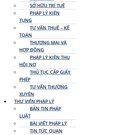
SỞ HỮU TRÍ TUỆ
PHÁP LÝ KIỆN
TỤNG
TƯ VẤN THUẾ – KẾ
TOÁN
THƯƠNG MẠI VÀ
HỢP ĐỒNG
PHÁP LÝ KIỆN THU
HỒI NỢ
THỦ TỤC CẤP GIẤY
PHÉP
TƯ VẤN THƯỜNG
XUYÊN
THƯ VIỆN PHÁP LÝ
BẢN TIN PHÁP
LUẬT
BÀI VIẾT PHÁP LÝ
TIN TỨC QUAN