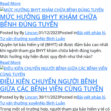
Read More
MỨC HƯỞNG BHYT KHÁM CHỮA
BỆNH ĐÚNG TUYẾN
Posted by
By
Lincon
01/12/2023
Posted in
Bài viết pháp lý
,
Tư vấn thường xuyên
No Bình Luận
Quyền lợi bảo hiểm y tế (BHYT) sẽ được đảm bảo cao nhất
khi người tham gia BHYT khám chữa bệnh đúng tuyến.
Mức hưởng này hiện được quy định như thế nào?
Read More
ĐIỀU KIỆN CHUYỂN NGƯỜI BỆNH
GIỮA CÁC BỆNH VIỆN CÙNG TUYẾN
Posted by
By
Lincon
30/11/2023
Posted in
Bài viết pháp lý
,
Tư vấn thường xuyên
No Bình Luận
Trong một số trường hợp, người tham gia bảo hiểm y tế có