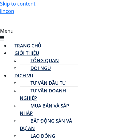
Skip to content
lincon
Menu
TRANG CHỦ
GIỚI THIỆU
TỔNG QUAN
ĐỘI NGŨ
DỊCH VỤ
TƯ VẤN ĐẦU TƯ
TƯ VẤN DOANH
NGHIỆP
MUA BÁN VÀ SÁP
NHẬP
BẤT ĐỘNG SẢN VÀ
DỰ ÁN
LAO ĐỘNG