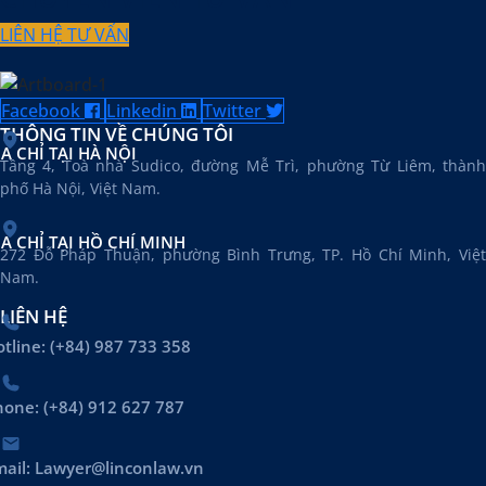
LIÊN HỆ TƯ VẤN
Facebook
Linkedin
Twitter
THÔNG TIN VỀ CHÚNG TÔI
ỊA CHỈ TẠI HÀ NỘI
Tầng 4, Toà nhà Sudico, đường Mễ Trì, phường Từ Liêm, thành
phố Hà Nội, Việt Nam.
ỊA CHỈ TẠI HỒ CHÍ MINH
272 Đỗ Pháp Thuận, phường Bình Trưng, TP. Hồ Chí Minh, Việt
Nam.
LIÊN HỆ
tline: (+84) 987 733 358
hone: (+84) 912 627 787
mail: Lawyer@linconlaw.vn