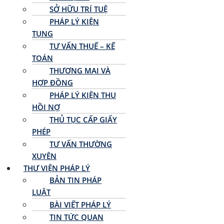
SỞ HỮU TRÍ TUỆ
PHÁP LÝ KIỆN
TỤNG
TƯ VẤN THUẾ – KẾ
TOÁN
THƯƠNG MẠI VÀ
HỢP ĐỒNG
PHÁP LÝ KIỆN THU
HỒI NỢ
THỦ TỤC CẤP GIẤY
PHÉP
TƯ VẤN THƯỜNG
XUYÊN
THƯ VIỆN PHÁP LÝ
BẢN TIN PHÁP
LUẬT
BÀI VIẾT PHÁP LÝ
TIN TỨC QUAN