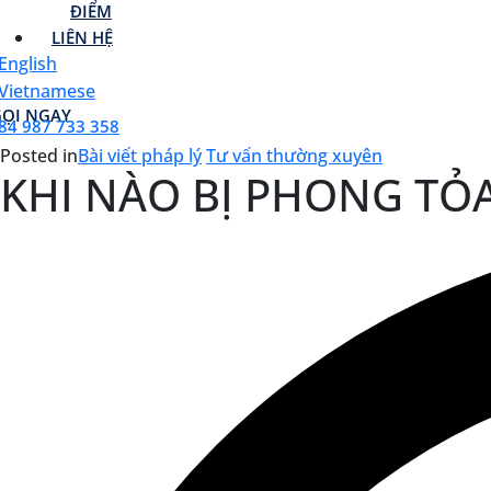
ĐIỂM
LIÊN HỆ
GỌI NGAY
84 987 733 358
Posted in
Bài viết pháp lý
Tư vấn thường xuyên
KHI NÀO BỊ PHONG TỎ