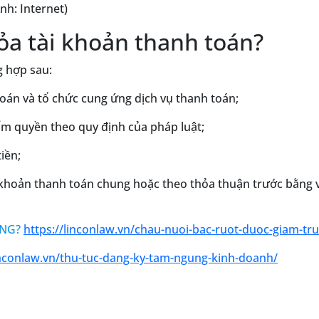
nh: Internet)
ỏa tài khoản thanh toán?
g hợp sau:
oán và tổ chức cung ứng dịch vụ thanh toán;
ẩm quyền theo quy định của pháp luật;
iền;
i khoản thanh toán chung hoặc theo thỏa thuận trước bằng 
ÔNG?
https://linconlaw.vn/chau-nuoi-bac-ruot-duoc-giam-tr
inconlaw.vn/thu-tuc-dang-ky-tam-ngung-kinh-doanh/