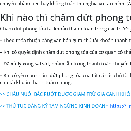
chuyển nhầm tiền hay không tuân thủ nghĩa vụ tài chính. (Ả
Khi nào thì chấm dứt phong t
Chấm dứt phong tỏa tài khoản thanh toán trong các trườn
– Theo thỏa thuận bằng văn bản giữa chủ tài khoản thanh t
– Khi có quyết định chấm dứt phong tỏa của cơ quan có th
– Đã xử lý xong sai sót, nhầm lẫn trong thanh toán chuyển t
– Khi có yêu cầu chấm dứt phong tỏa của tất cả các chủ tà
chủ tài khoản thanh toán chung.
>> CHÁU NUÔI BÁC RUỘT ĐƯỢC GIẢM TRỪ GIA CẢNH KH
>> THỦ TỤC ĐĂNG KÝ TẠM NGỪNG KINH DOANH
https://l