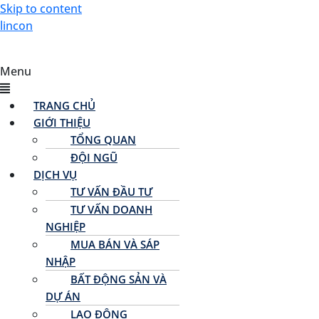
Skip to content
lincon
Menu
TRANG CHỦ
GIỚI THIỆU
TỔNG QUAN
ĐỘI NGŨ
DỊCH VỤ
TƯ VẤN ĐẦU TƯ
TƯ VẤN DOANH
NGHIỆP
MUA BÁN VÀ SÁP
NHẬP
BẤT ĐỘNG SẢN VÀ
DỰ ÁN
LAO ĐỘNG