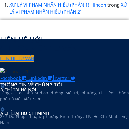
XỬ LÝ VI PHẠM NHÃN HIỆU (PHẦN 1) - lincon
trong
XỬ
LÝ VI PHẠM NHÃN HIỆU (PHẦN 2)
LIÊN HỆ VỚI
CHUYÊN VIÊN TƯ VẤN
LIÊN HỆ TƯ VẤN
Facebook
Linkedin
Twitter
THÔNG TIN VỀ CHÚNG TÔI
ỊA CHỈ TẠI HÀ NỘI
Tầng 4, Toà nhà Sudico, đường Mễ Trì, phường Từ Liêm, thành
phố Hà Nội, Việt Nam.
ỊA CHỈ TẠI HỒ CHÍ MINH
272 Đỗ Pháp Thuận, phường Bình Trưng, TP. Hồ Chí Minh, Việt
Nam.