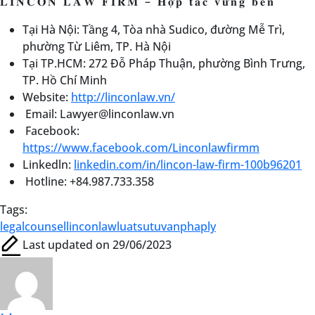
𝐋𝐈𝐍𝐂𝐎𝐍 𝐋𝐀𝐖 𝐅𝐈𝐑𝐌 – 𝐇𝐨̛̣𝐩 𝐭𝐚́𝐜 𝐯𝐮̛̃𝐧𝐠 𝐛𝐞̂̀𝐧
Tại Hà Nội: Tầng 4, Tòa nhà Sudico, đường Mễ Trì,
phường Từ Liêm, TP. Hà Nội
Tại TP.HCM: 272 Đỗ Pháp Thuận, phường Bình Trưng,
TP. Hồ Chí Minh
Website:
http://linconlaw.vn/
Email: Lawyer@linconlaw.vn
Facebook:
https://www.facebook.com/Linconlawfirmm
Linkedln:
linkedin.com/in/lincon-law-firm-100b96201
Hotline: +84.987.733.358
Tags:
legalcounsel
linconlaw
luatsu
tuvanphaply
Last updated on 29/06/2023