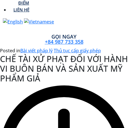
ĐIỂM
LIÊN HỆ
GỌI NGAY
+84 987 733 358
Posted in
Bài viết pháp lý
Thủ tục cấp giấy phép
CHẾ TÀI XỬ PHẠT ĐỐI VỚI HÀNH
VI BUÔN BÁN VÀ SẢN XUẤT MỸ
PHẨM GIẢ