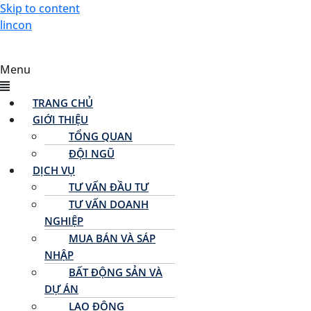
Skip to content
lincon
Menu
TRANG CHỦ
GIỚI THIỆU
TỔNG QUAN
ĐỘI NGŨ
DỊCH VỤ
TƯ VẤN ĐẦU TƯ
TƯ VẤN DOANH
NGHIỆP
MUA BÁN VÀ SÁP
NHẬP
BẤT ĐỘNG SẢN VÀ
DỰ ÁN
LAO ĐỘNG