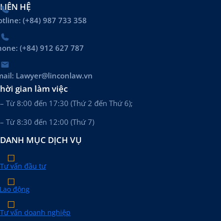
LIÊN HỆ
tline: (+84) 987 733 358
hone: (+84) 912 627 787
mail: Lawyer@linconlaw.vn
hời gian làm việc
– Từ 8:00 đến 17:30 (Thứ 2 đến Thứ 6);
– Từ 8:30 đến 12:00 (Thứ 7)
DANH MỤC DỊCH VỤ
Tư vấn đầu tư
Lao động
Tư vấn doanh nghiệp