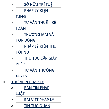
SỞ HỮU TRÍ TUỆ
PHÁP LÝ KIỆN
TỤNG
TƯ VẤN THUẾ – KẾ
TOÁN
THƯƠNG MẠI VÀ
HỢP ĐỒNG
PHÁP LÝ KIỆN THU
HỒI NỢ
THỦ TỤC CẤP GIẤY
PHÉP
TƯ VẤN THƯỜNG
XUYÊN
THƯ VIỆN PHÁP LÝ
BẢN TIN PHÁP
LUẬT
BÀI VIẾT PHÁP LÝ
TIN TỨC QUAN