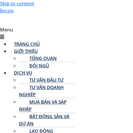
Skip to content
lincon
Menu
TRANG CHỦ
GIỚI THIỆU
TỔNG QUAN
ĐỘI NGŨ
DỊCH VỤ
TƯ VẤN ĐẦU TƯ
TƯ VẤN DOANH
NGHIỆP
MUA BÁN VÀ SÁP
NHẬP
BẤT ĐỘNG SẢN VÀ
DỰ ÁN
LAO ĐỘNG