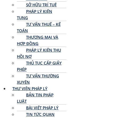
SỞ HỮU TRÍ TUỆ
PHÁP LÝ KIỆN
TỤNG
TƯ VẤN THUẾ – KẾ
TOÁN
THƯƠNG MẠI VÀ
HỢP ĐỒNG
PHÁP LÝ KIỆN THU
HỒI NỢ
THỦ TỤC CẤP GIẤY
PHÉP
TƯ VẤN THƯỜNG
XUYÊN
THƯ VIỆN PHÁP LÝ
BẢN TIN PHÁP
LUẬT
BÀI VIẾT PHÁP LÝ
TIN TỨC QUAN