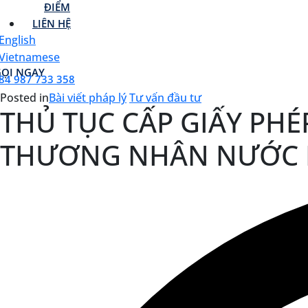
ĐIỂM
LIÊN HỆ
GỌI NGAY
84 987 733 358
Posted in
Bài viết pháp lý
Tư vấn đầu tư
THỦ TỤC CẤP GIẤY PHÉ
THƯƠNG NHÂN NƯỚC N