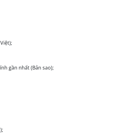
Việt);
hính gần nhất (Bản sao);
);