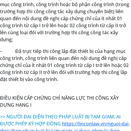
mục công trình, công trình hoặc bộ phận công trình (trong
trường hợp thi công công tác xây dựng chuyên biệt) liên
quan đến nội dung đề nghị cấp chứng chỉ của ít nhất 01
công trình từ cấp I trở lên hoặc 02 công trình từ cấp II trở
lên cùng loại đối với trường hợp thi công công tác xây
dựng;
– Đã trực tiếp thi công lắp đặt thiết bị của hạng mục
công trình, công trình liên quan đến nội dung đề nghị cấp
chứng chỉ của ít nhất 01 công trình từ cấp I trở lên hoặc 02
công trình từ cấp II trở lên đối với trường hợp thi công lắp
đặt thiết bị vào công trình.
ĐIỀU KIỆN CẤP CHỨNG CHỈ NĂNG LỰC THI CÔNG XÂY
DỰNG HẠNG I
>> NGƯỜI ĐẠI DIỆN THEO PHÁP LUẬT BỊ TẠM GIAM, AI
ĐƯỢC PHÉP KÝ HỢP ĐỒNG
https://linconlaw.vn/nguoi-dai-
dien-theo-phap-luat-bi-tam-giam-ai-duoc-phep-ky-hop-