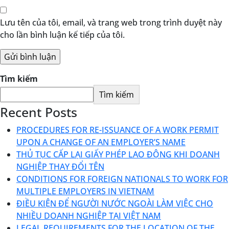
Lưu tên của tôi, email, và trang web trong trình duyệt này
cho lần bình luận kế tiếp của tôi.
Tìm kiếm
Tìm kiếm
Recent Posts
PROCEDURES FOR RE-ISSUANCE OF A WORK PERMIT
UPON A CHANGE OF AN EMPLOYER’S NAME
THỦ TỤC CẤP LẠI GIẤY PHÉP LAO ĐỘNG KHI DOANH
NGHIỆP THAY ĐỔI TÊN
CONDITIONS FOR FOREIGN NATIONALS TO WORK FOR
MULTIPLE EMPLOYERS IN VIETNAM
ĐIỀU KIỆN ĐỂ NGƯỜI NƯỚC NGOÀI LÀM VIỆC CHO
NHIỀU DOANH NGHIỆP TẠI VIỆT NAM
LEGAL REQUIREMENTS FOR THE LOCATION OF THE