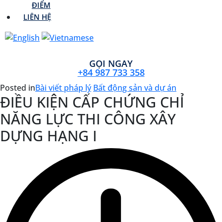
ĐIỂM
LIÊN HỆ
GỌI NGAY
+84 987 733 358
Posted in
Bài viết pháp lý
Bất động sản và dự án
ĐIỀU KIỆN CẤP CHỨNG CHỈ
NĂNG LỰC THI CÔNG XÂY
DỰNG HẠNG I