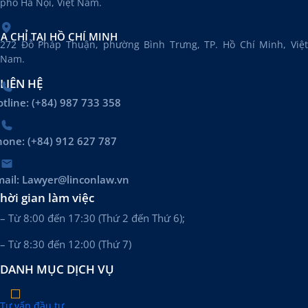
phố Hà Nội, Việt Nam.
ỊA CHỈ TẠI HỒ CHÍ MINH
272 Đỗ Pháp Thuận, phường Bình Trưng, TP. Hồ Chí Minh, Việt
Nam.
LIÊN HỆ
tline: (+84) 987 733 358
hone: (+84) 912 627 787
mail: Lawyer@linconlaw.vn
hời gian làm việc
– Từ 8:00 đến 17:30 (Thứ 2 đến Thứ 6);
– Từ 8:30 đến 12:00 (Thứ 7)
DANH MỤC DỊCH VỤ
Tư vấn đầu tư