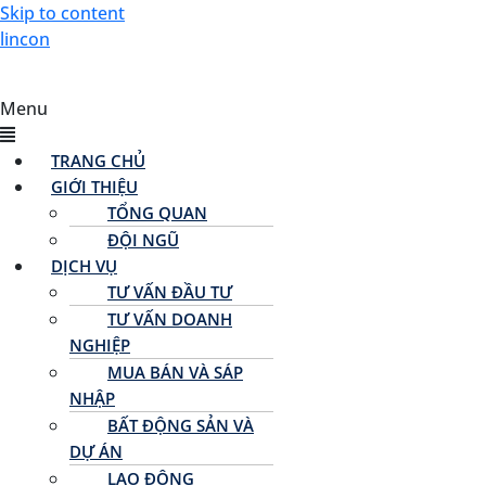
Skip to content
lincon
Menu
TRANG CHỦ
GIỚI THIỆU
TỔNG QUAN
ĐỘI NGŨ
DỊCH VỤ
TƯ VẤN ĐẦU TƯ
TƯ VẤN DOANH
NGHIỆP
MUA BÁN VÀ SÁP
NHẬP
BẤT ĐỘNG SẢN VÀ
DỰ ÁN
LAO ĐỘNG