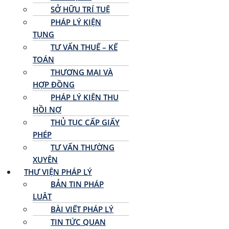
SỞ HỮU TRÍ TUỆ
PHÁP LÝ KIỆN
TỤNG
TƯ VẤN THUẾ – KẾ
TOÁN
THƯƠNG MẠI VÀ
HỢP ĐỒNG
PHÁP LÝ KIỆN THU
HỒI NỢ
THỦ TỤC CẤP GIẤY
PHÉP
TƯ VẤN THƯỜNG
XUYÊN
THƯ VIỆN PHÁP LÝ
BẢN TIN PHÁP
LUẬT
BÀI VIẾT PHÁP LÝ
TIN TỨC QUAN