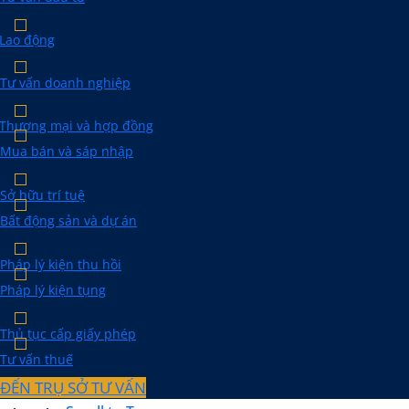
Lao động
Tư vấn doanh nghiệp
Thương mại và hợp đồng
Mua bán và sáp nhập
Sở hữu trí tuệ
Bất động sản và dự án
Pháp lý kiện thu hồi
Pháp lý kiện tụng
Thủ tục cấp giấy phép
Tư vấn thuế
ĐẾN TRỤ SỞ TƯ VẤN