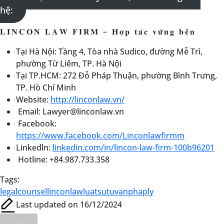
hệ:
𝐋𝐈𝐍𝐂𝐎𝐍 𝐋𝐀𝐖 𝐅𝐈𝐑𝐌 – 𝐇𝐨̛̣𝐩 𝐭𝐚́𝐜 𝐯𝐮̛̃𝐧𝐠 𝐛𝐞̂̀𝐧
Tại Hà Nội: Tầng 4, Tòa nhà Sudico, đường Mễ Trì,
phường Từ Liêm, TP. Hà Nội
Tại TP.HCM: 272 Đỗ Pháp Thuận, phường Bình Trưng,
TP. Hồ Chí Minh
Website:
http://linconlaw.vn/
Email: Lawyer@linconlaw.vn
Facebook:
https://www.facebook.com/Linconlawfirmm
Linkedln:
linkedin.com/in/lincon-law-firm-100b96201
Hotline: +84.987.733.358
Tags:
legalcounsel
linconlaw
luatsu
tuvanphaply
Last updated on 16/12/2024