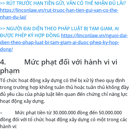
>> RÚT TRƯỚC HẠN TIỀN GỬI, VẪN CÓ THỂ NHẬN ĐỦ LÃI?
https://linconlaw.vn/rut-truoc-han-tien-gui-van-co-the-
nhan-du-lai/
>> NGƯỜI ĐẠI DIỆN THEO PHÁP LUẬT BỊ TẠM GIAM, AI
ĐƯỢC PHÉP KÝ HỢP ĐỒNG
https://linconlaw.vn/nguoi-dai-
dien-theo-phap-luat-bi-tam-giam-ai-duoc-phep-ky-hop-
dong/
4. Mức phạt đối với hành vi vi
phạm
Tổ chức hoạt động xây dựng có thể bị xử lý theo quy định
trong trường hợp không tuân thủ hoặc tuân thủ không đầy
đủ yêu cầu của pháp luật liên quan đến chứng chỉ năng lực
hoạt động xây dựng.
– Mức phạt tiền từ 30.000.000 đồng đến 50.000.000
đồng đối với tổ chức hoạt động xây dựng có một trong các
hành vi: